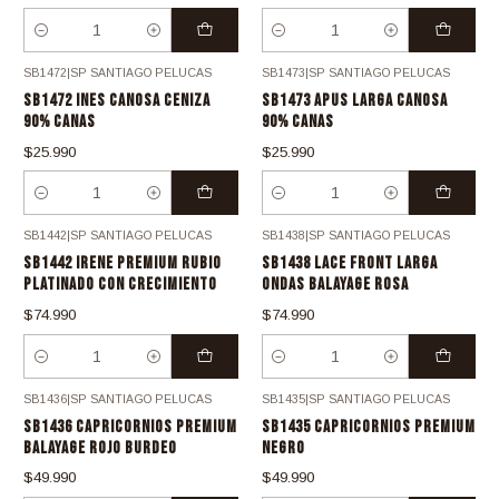
Cantidad
Cantidad
SB1472
|
SP SANTIAGO PELUCAS
SB1473
|
SP SANTIAGO PELUCAS
SB1472 INES CANOSA CENIZA
SB1473 APUS LARGA CANOSA
90% CANAS
90% CANAS
$25.990
$25.990
Cantidad
Cantidad
SB1442
|
SP SANTIAGO PELUCAS
SB1438
|
SP SANTIAGO PELUCAS
SB1442 IRENE PREMIUM RUBIO
SB1438 LACE FRONT LARGA
PLATINADO CON CRECIMIENTO
ONDAS BALAYAGE ROSA
$74.990
$74.990
Cantidad
Cantidad
SB1436
|
SP SANTIAGO PELUCAS
SB1435
|
SP SANTIAGO PELUCAS
SB1436 CAPRICORNIOS PREMIUM
SB1435 CAPRICORNIOS PREMIUM
BALAYAGE ROJO BURDEO
NEGRO
$49.990
$49.990