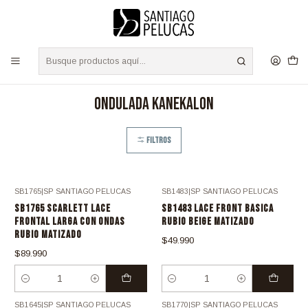
S
/
Envíos a TODO Chile - Despacho Express RM 24 Hrs.
Leer más
Inicio
PELUCAS KANEKALON
Ondulada Kanekalon
Ondulada Kanekalon
Filtros
SB1765
|
SP SANTIAGO PELUCAS
SB1483
|
SP SANTIAGO PELUCAS
Nuevo
Nuevo
SB1765 SCARLETT LACE
SB1483 LACE FRONT BASICA
FRONTAL LARGA CON ONDAS
RUBIO BEIGE MATIZADO
RUBIO MATIZADO
$49.990
$89.990
Cantidad
Cantidad
SB1645
|
SP SANTIAGO PELUCAS
SB1770
|
SP SANTIAGO PELUCAS