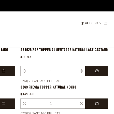
ACCESO
SB1626
|
SANTIAGO PELUCAS
STAÑO
SB1626 ZOE TOPPER AUMENTADOR NATURAL LACE CASTAÑO
$89.990
Cantidad
C263
|
SP SANTIAGO PELUCAS
C263 FRESIA TOPPER NATURAL NEGRO
$149.990
Cantidad
C259
|
SP SANTIAGO PELUCAS