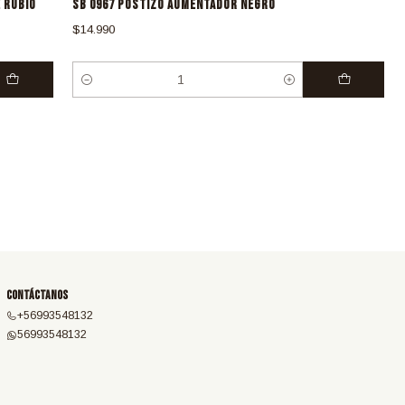
 RUBIO
SB 0967 POSTIZO AUMENTADOR NEGRO
$14.990
Cantidad
Contáctanos
+56993548132
56993548132