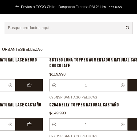
Envíos a TODO Chile - Despacho Express RM 24 Hrs.
Leer más
TOPPER - AUMENTADOR
TURBANTES
BELLEZA
SB1750
|
SANTIAGO PELUCAS
NATURAL LACE NEGRO
SB1750 LUNA TOPPER AUMENTADOR NATURAL CA
CHOCOLATE
$119.990
Cantidad
C254
|
SP SANTIAGO PELUCAS
NATURAL LACE CASTAÑO
C254 NELLY TOPPER NATURAL CASTAÑO
$149.990
Cantidad
C275
|
SP SANTIAGO PELUCAS