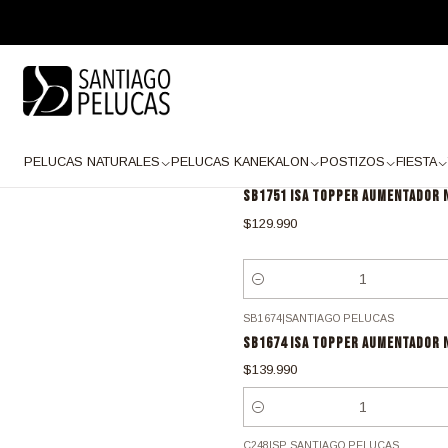
Inicio
POSTIZOS
TOPPER - AUMENTADOR
PELUCAS NATURALES
PELUCAS KANEKALON
POSTIZOS
FIESTA
SB1751
|
SANTIAGO PELUCAS
SB1751 ISA TOPPER AUMENTADOR 
$129.990
Cantidad
SB1674
|
SANTIAGO PELUCAS
SB1674 ISA TOPPER AUMENTADOR 
$139.990
Cantidad
C248
|
SP SANTIAGO PELUCAS