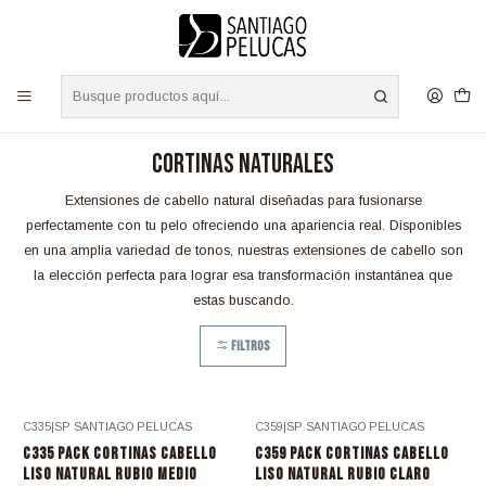
S
/
Envíos a TODO Chile - Despacho Express RM 24 Hrs.
Leer más
Inicio
POSTIZOS
EXTENSIONES
CORTINAS NATURALES
CORTINAS NATURALES
Extensiones de cabello natural diseñadas para fusionarse
perfectamente con tu pelo ofreciendo una apariencia real. Disponibles
en una amplia variedad de tonos, nuestras extensiones de cabello son
la elección perfecta para lograr esa transformación instantánea que
estas buscando.
Filtros
C335
|
SP SANTIAGO PELUCAS
C359
|
SP SANTIAGO PELUCAS
C335 PACK CORTINAS CABELLO
C359 PACK CORTINAS CABELLO
LISO NATURAL RUBIO MEDIO
LISO NATURAL RUBIO CLARO