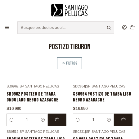
S
/
Envíos a TODO Chile - Despacho Express RM 24 Hrs.
Leer más
Inicio
POSTIZOS
POSTIZO TIBURON
POSTIZO TIBURON
Filtros
SB0962
|
SP SANTIAGO PELUCAS
SB0964
|
SP SANTIAGO PELUCAS
SB0962 POSTIZO DE TRABA
SB0964 POSTIZO DE TRABA LISO
ONDULADO NEGRO AZABACHE
NEGRO AZABACHE
$16.990
$16.990
Cantidad
Cantidad
SB0519
|
SP SANTIAGO PELUCAS
SB0231
|
SP SANTIAGO PELUCAS