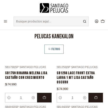
S
/
Envíos a TODO Chile - Despacho Express RM 24 Hrs.
Leer más
Inicio
PELUCAS KANEKALON
PELUCAS KANEKALON
Filtros
SB1759
|
SP SANTIAGO PELUCAS
SB1256
|
SP SANTIAGO PELUCAS
Nuevo
Nuevo
SB1759 RIHANNA MELENA LISA
SB1256 LACE FRONT EXTRA
CASTAÑO CON CRECIMIENTO
LARGA 1 MT LISA CASTAÑO
OSCURO
$74.990
$74.990
Cantidad
Cantidad
SB0063
|
SP SANTIAGO PELUCAS
SB1642
|
SP SANTIAGO PELUCAS