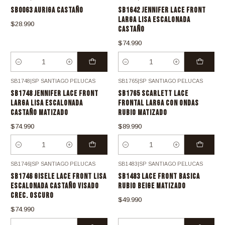
Nuevo
Nuevo
SB0063 AURIGA CASTAÑO
SB1642 JENNIFER LACE FRONT
LARGA LISA ESCALONADA
$28.990
CASTAÑO
$74.990
Cantidad
Cantidad
SB1748
|
SP SANTIAGO PELUCAS
SB1765
|
SP SANTIAGO PELUCAS
Nuevo
Nuevo
SB1748 JENNIFER LACE FRONT
SB1765 SCARLETT LACE
LARGA LISA ESCALONADA
FRONTAL LARGA CON ONDAS
CASTAÑO MATIZADO
RUBIO MATIZADO
$74.990
$89.990
Cantidad
Cantidad
SB1746
|
SP SANTIAGO PELUCAS
SB1483
|
SP SANTIAGO PELUCAS
Nuevo
SB1746 GISELE LACE FRONT LISA
SB1483 LACE FRONT BASICA
ESCALONADA CASTAÑO VISADO
RUBIO BEIGE MATIZADO
CREC. OSCURO
$49.990
$74.990