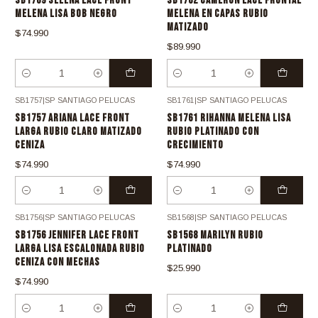
SB1769 SELENA LACE FRONT
SB1762 CAMERON LACE FRONTAL
MELENA LISA BOB NEGRO
MELENA EN CAPAS RUBIO
MATIZADO
$74.990
$89.990
Cantidad
Cantidad
SB1757
|
SP SANTIAGO PELUCAS
SB1761
|
SP SANTIAGO PELUCAS
SB1757 ARIANA LACE FRONT
SB1761 RIHANNA MELENA LISA
LARGA RUBIO CLARO MATIZADO
RUBIO PLATINADO CON
CENIZA
CRECIMIENTO
$74.990
$74.990
Cantidad
Cantidad
SB1756
|
SP SANTIAGO PELUCAS
SB1568
|
SP SANTIAGO PELUCAS
SB1756 JENNIFER LACE FRONT
SB1568 MARILYN RUBIO
LARGA LISA ESCALONADA RUBIO
PLATINADO
CENIZA CON MECHAS
$25.990
$74.990
Cantidad
Cantidad