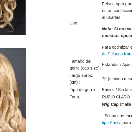
Peluca apta para
están confeccio
al usarlas.
Uso:
Nota: Si busca
nuestras opci
Para optimizar e
de Pelucas Kan
Tamaño del
Estándar / Ajust
gorro (cap size):
Largo aprox.
70 (medida desd
(cm) :
Tipo de gorro:
Básico / Sin lac
Tono:
RUBIO CLARO
Wig Cap
(malla 
- Si hay ausenc
tipo Panty
, para