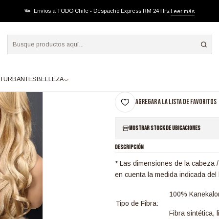
 CLARO
Envíos a TODO Chile - Despacho Express RM 24 Hrs.
Leer más
|
SB1452 ARIES RUBI
A
TURBANTES
BELLEZA
Cantidad
Agregar a la lista de favoritos
Mostrar stock de ubicaciones
DESCRIPCIÓN
* Las dimensiones de la cabeza /
en cuenta la medida indicada del 
100% Kanekalo
Tipo de Fibra:
Fibra sintética,