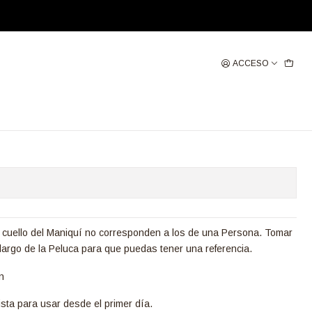
ACCESO
O CLARO
gregar al Carro
Comprar ahora
 cuello del Maniquí no corresponden a los de una Persona. Tomar
largo de la Peluca para que puedas tener una referencia.
n
 lista para usar desde el primer día.