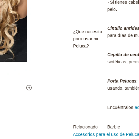
- Si tienes cab
pelo.
Cintillo antide
¿Que necesito
para días de mu
para usar mi
Peluca?
Cepillo de cer
sintéticas, per
Porta Pelucas
:
usando, también
Encuéntralos
aq
Relacionado
Barbie
Accesorios para el uso de Peluc