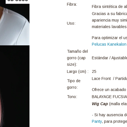
Fibra:
Fibra sintética de a
Gracias a su fabric
apariencia muy simi
Uso:
materiales lavables
Para optimizar el u
Pelucas Kanekalon
Tamaño del
gorro (cap
Estándar / Ajustabl
size):
Largo (cm) :
25
Lace Front / Partid
Tipo de
gorro:
Ofrece un acabado re
Tono:
BALAYAGE FUCSIA
Wig Cap
(malla ela
- Si hay ausencia d
Panty
, para protege