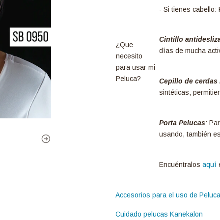
- Si tienes cabello
Cintillo antidesliz
¿Que
días de mucha acti
necesito
para usar mi
Peluca?
Cepillo de cerdas
sintéticas, permiti
Porta Pelucas
:
Para
usando, también es 
Encuéntralos
aquí
e
Accesorios para el uso de Peluc
Cuidado pelucas Kanekalon