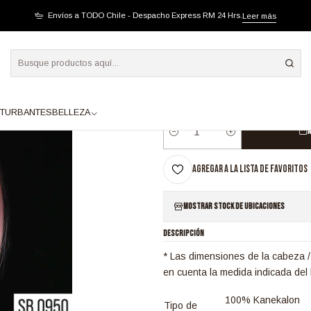
950 LACE FRONT BOB PARTIDURA AL MEDIO BALAYAGE FUCSIA
Envíos a TODO Chile - Despacho Express RM 24 Hrs.
Leer más
|
SB0950 LACE FRONT
FUCSIA
TURBANTES
BELLEZA
A
Cantidad
Agregar a la lista de favoritos
Mostrar stock de ubicaciones
DESCRIPCIÓN
* Las dimensiones de la cabeza /
en cuenta la medida indicada del 
100% Kanekalon
Tipo de