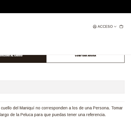
ACCESO
 BOB PARTIDURA AL MEDIO BALAYAGE
gregar al Carro
Comprar ahora
 cuello del Maniquí no corresponden a los de una Persona. Tomar
largo de la Peluca para que puedas tener una referencia.