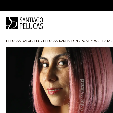
Inicio
PELUCAS KANEKALON
LACE FRONT
Lace Front PREMIUM
SB0
PELUCAS NATURALES
PELUCAS KANEKALON
POSTIZOS
FIESTA