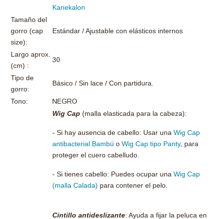
Kanekalon
Tamaño del
gorro (cap
Estándar / Ajustable con elásticos internos
size):
Largo aprox.
30
(cm) :
Tipo de
Básico / Sin lace / Con partidura.
gorro:
Tono:
NEGRO
Wig Cap
(malla elasticada para la cabeza):
- Si hay ausencia de cabello: Usar una
Wig Cap
antibacterial Bambú
o
Wig Cap tipo Panty
, para
proteger el cuero cabelludo.
- Si tienes cabello: Puedes ocupar una
Wig Cap
(malla Calada)
para contener el pelo.
Cintillo antideslizante
: Ayuda a fijar la peluca en