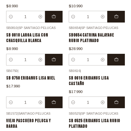
$8.990
$10.990
Cantidad
Cantidad
SB0810
|
SP SANTIAGO PELUCAS
SB0654
|
SP SANTIAGO PELUCAS
SB 0810 LARGA LISA CON
SB0654 CATRINA BALAYAGE
CHASQUILLA BLANCA
RUBIO PLATINADO
$8.990
$28.990
Cantidad
Cantidad
SB0750
|
SB0616
|
SB 0750 ERIDANUS LISA MIEL
SB 0616 ERIDANUS LISA
CASTAÑO
$17.990
$17.990
Cantidad
Cantidad
SB1572
|
SANTIAGO PELUCAS
SB0525
|
SP SANTIAGO PELUCAS
VIEJO PASCUERO PELUCA Y
SB 0525 ERIDANUS LISA RUBIO
BARBA
PLATINADO