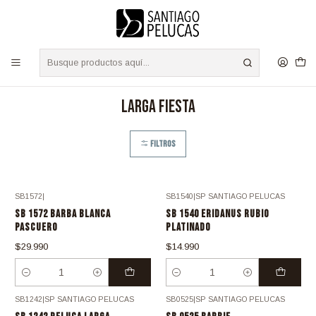
S
/
Envíos a TODO Chile - Despacho Express RM 24 Hrs.
Leer más
Inicio
FIESTA
PELUCAS FIESTA
Larga Fiesta
Larga Fiesta
Filtros
SB1572
|
SB1540
|
SP SANTIAGO PELUCAS
SB 1572 BARBA BLANCA
SB 1540 ERIDANUS RUBIO
PASCUERO
PLATINADO
$29.990
$14.990
Cantidad
Cantidad
SB1242
|
SP SANTIAGO PELUCAS
SB0525
|
SP SANTIAGO PELUCAS