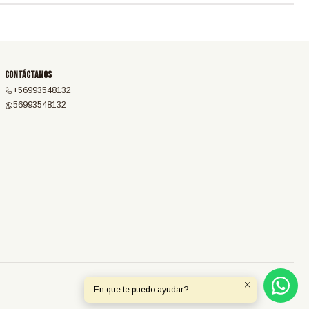
Contáctanos
+56993548132
56993548132
En que te puedo ayudar?