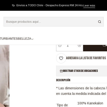
115 LACE FRONT MELENA YAKI BALAYAGE GRIS PLATA ROSA
Envíos a TODO Chile - Despacho Express RM 24 Hrs.
Leer más
|
SB1115 LACE FRONT
ROSA
TURBANTES
BELLEZA
A
Cantidad
Agregar a la lista de favoritos
Mostrar stock de ubicaciones
DESCRIPCIÓN
* Las dimensiones de la cabeza /
en cuenta la medida indicada del 
100% Kanekalon
Tipo de