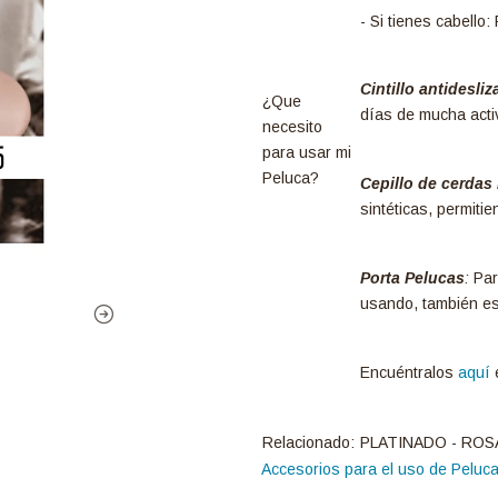
- Si tienes cabello
Cintillo antidesliz
¿Que
días de mucha acti
necesito
para usar mi
Peluca?
Cepillo de cerdas
sintéticas, permiti
Porta Pelucas
:
Para
usando, también es 
Encuéntralos
aquí
e
Relacionado:
PLATINADO - ROS
Accesorios para el uso de Peluc