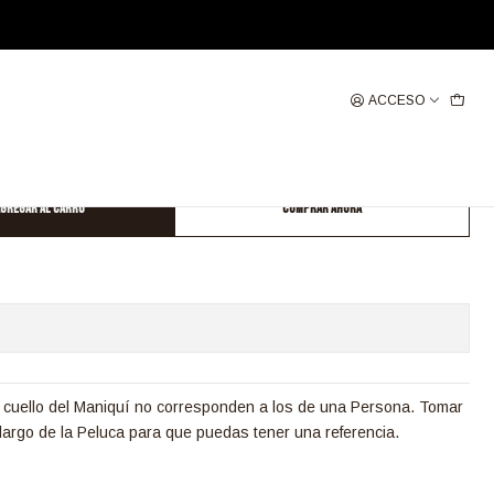
ACCESO
 MELENA YAKI BALAYAGE GRIS PLATA
gregar al Carro
Comprar ahora
 cuello del Maniquí no corresponden a los de una Persona. Tomar
largo de la Peluca para que puedas tener una referencia.