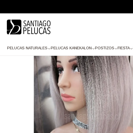
Inicio
PELUCAS KANEKALON
LACE FRONT
Lace Front PREMIUM
SB1
PELUCAS NATURALES
PELUCAS KANEKALON
POSTIZOS
FIESTA