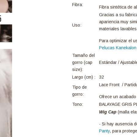
Fibra:
Fibra sintética de a
Gracias a su fabric
apariencia muy simi
Uso:
materiales lavables
Para optimizar el u
Pelucas Kanekalon
Tamaño del
gorro (cap
Estándar / Ajustabl
size):
Largo (cm) :
32
Lace Front / Partid
Tipo de
gorro:
Ofrece un acabado re
Tono:
BALAYAGE GRIS 
Wig Cap
(malla ela
- Si hay ausencia d
Panty
, para protege