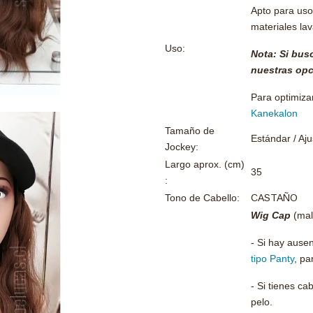
Apto para uso 
materiales la
Uso:
Nota: Si bus
nuestras op
Para optimizar
Kanekalon
Tamaño de
Estándar / Aju
Jockey:
Largo aprox. (cm)
35
:
Tono de Cabello:
CASTAÑO
Wig Cap
(mall
- Si hay ause
tipo Panty
, pa
- Si tienes c
pelo.