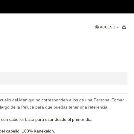
ACCESO
BELLO LARGO ONDAS CASTAÑO
gregar al Carro
Comprar ahora
 cuello del Maniquí no corresponden a los de una Persona. Tomar
 largo de la Peluca para que puedas tener una referencia.
o
con cabello.
Listo para usar desde el primer día.
el cabello: 100% Kanekalon.