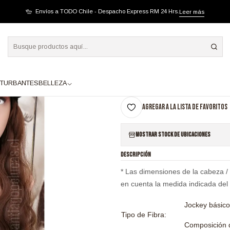
BELLO LARGO ONDAS CASTAÑO
Envíos a TODO Chile - Despacho Express RM 24 Hrs.
Leer más
|
SB1137 JOCKEY CA
A
TURBANTES
BELLEZA
Cantidad
Agregar a la lista de favoritos
Mostrar stock de ubicaciones
DESCRIPCIÓN
* Las dimensiones de la cabeza /
en cuenta la medida indicada del
Jockey básic
Tipo de Fibra:
Composición d