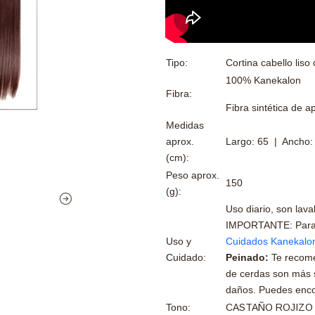
Tipo:
Cortina cabello liso
100% Kanekalon
Fibra:
Fibra sintética de a
Medidas
aprox.
Largo: 65 | Ancho:
(cm):
Peso aprox.
150
(g):
Uso diario, son lav
IMPORTANTE: Para ma
Uso y
Cuidados Kanekalo
Cuidado:
Peinado:
Te recom
de cerdas son más s
daños. Puedes encon
Tono:
CASTAÑO ROJIZO