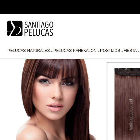
Inicio
POSTIZOS
EXTENSIONES
CORTINAS KANEKALON
SB1655 C
PELUCAS NATURALES
PELUCAS KANEKALON
POSTIZOS
FIESTA