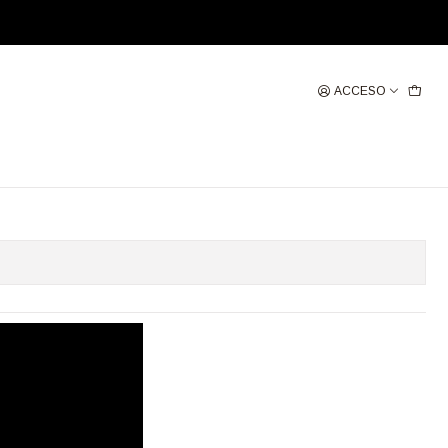
ACCESO
SA CASTAÑO ROJIZO
gregar al Carro
Comprar ahora