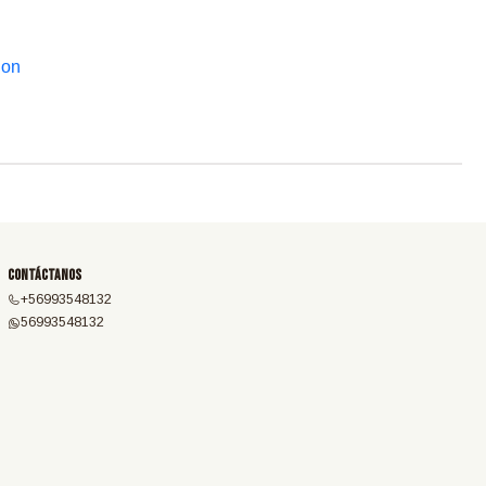
lon
Contáctanos
+56993548132
56993548132