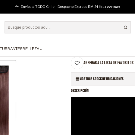
ORTINA LISA CASTAÑO ROJIZO
Envíos a TODO Chile - Despacho Express RM 24 Hrs.
Leer más
|
SB1655 CORTINA LI
A
TURBANTES
BELLEZA
Cantidad
Agregar a la lista de favoritos
Mostrar stock de ubicaciones
DESCRIPCIÓN