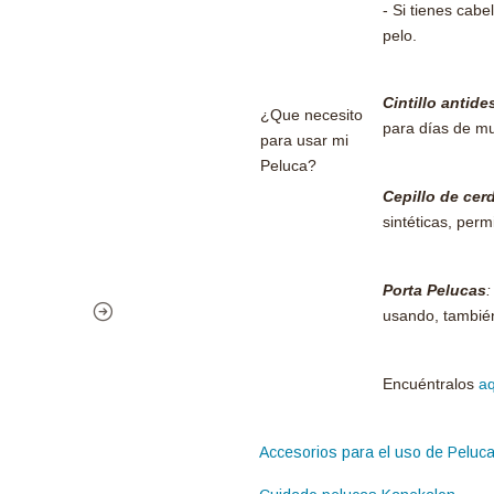
- Si tienes cab
pelo.
Cintillo antide
¿Que necesito
para días de mu
para usar mi
Peluca?
Cepillo de cer
sintéticas, per
Porta Pelucas
:
usando, también
Encuéntralos
aq
Accesorios para el uso de Peluc