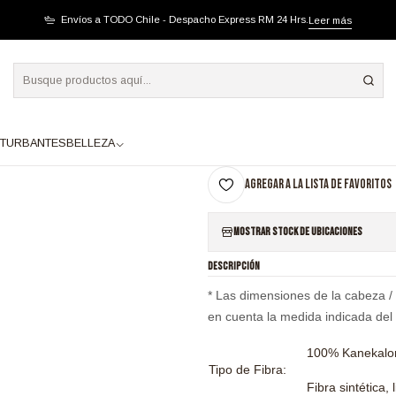
CASTAÑO CLARO
Envíos a TODO Chile - Despacho Express RM 24 Hrs.
Leer más
|
SB0049 CENTAURUS
A
TURBANTES
BELLEZA
Cantidad
Agregar a la lista de favoritos
Mostrar stock de ubicaciones
DESCRIPCIÓN
* Las dimensiones de la cabeza /
en cuenta la medida indicada del
100% Kanekalo
Tipo de Fibra:
Fibra sintética,