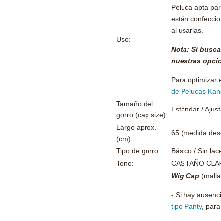
Peluca apta para
están confeccio
al usarlas.
Uso:
Nota: Si busca
nuestras opci
Para optimizar e
de Pelucas Kan
Tamaño del
Estándar / Ajust
gorro (cap size):
Largo aprox.
65 (medida desd
(cm) :
Tipo de gorro:
Básico / Sin lac
Tono:
CASTAÑO CLA
Wig Cap
(malla
- Si hay ausenc
tipo Panty
, para