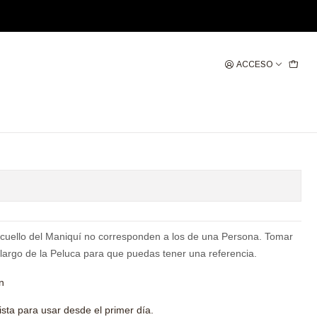
ACCESO
 CASTAÑO CLARO
gregar al Carro
Comprar ahora
 cuello del Maniquí no corresponden a los de una Persona. Tomar
 largo de la Peluca para que puedas tener una referencia.
n
 lista para usar desde el primer día.