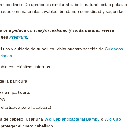
 uso diario. De apariencia similar al cabello natural, estas pelucas
nadas con materiales lavables, brindando comodidad y seguridad
s una peluca con mayor realismo y caída natural, revisa
ones
Premium
.
l uso y cuidado de tu peluca, visita nuestra sección de
Cuidados
ekalon
able con elásticos internos
e la partidura)
e / Sin partidura.
RO
 elasticada para la cabeza):
ia de cabello: Usar una
Wig Cap antibacterial Bambú
o
Wig Cap
 proteger el cuero cabelludo.