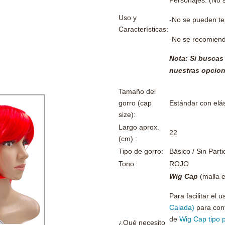
Personajes. (No s
Uso y
-No se pueden teñ
Características:
-No se recomienda
Nota: Si buscas 
nuestras opcio
Tamaño del
gorro (cap
Estándar con elás
size):
Largo aprox.
22
(cm) :
Tipo de gorro:
Básico / Sin Parti
Tono:
ROJO
Wig Cap
(malla e
Para facilitar el
Calada)
para cont
de
Wig Cap tipo p
¿Qué necesito