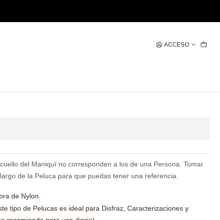
ACCESO
TA ROJO
gregar al Carro
Comprar ahora
 cuello del Maniquí no corresponden a los de una Persona. Tomar
 largo de la Peluca para que puedas tener una referencia.
ibra de Nylon.
 tipo de Pelucas es ideal para Disfraz, Caracterizaciones y