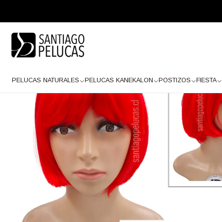
Inicio
FIESTA
PELUCAS FIESTA
Melena Fiesta
SB 1543 DRACO COR
PELUCAS NATURALES
PELUCAS KANEKALON
POSTIZOS
FIESTA