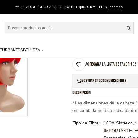
TA ROJO
Envíos a TODO Chile - Despacho Express RM 24 Hrs.
Leer más
|
SB 1543 DRACO COR
A
TURBANTES
BELLEZA
Cantidad
Agregar a la lista de favoritos
Mostrar stock de ubicaciones
DESCRIPCIÓN
* Las dimensiones de la cabeza /
en cuenta la medida indicada del
Tipo de Fibra:
100% Sintético, f
IMPORTANTE: Este