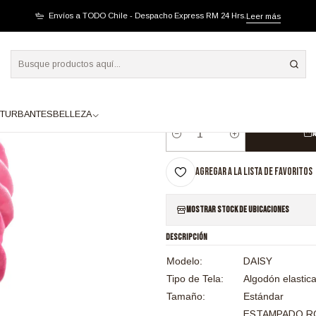
TAMPADO ROSADO
Envíos a TODO Chile - Despacho Express RM 24 Hrs.
Leer más
|
SB 1327 TURBANTE
ROSADO
TURBANTES
BELLEZA
A
Cantidad
Agregar a la lista de favoritos
Mostrar stock de ubicaciones
DESCRIPCIÓN
Modelo:
DAISY
Tipo de Tela:
Algodón elastic
Tamaño:
Estándar
ESTAMPADO R