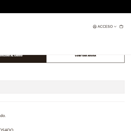
ACCESO
 ALGODON ELASTICADO ESTAMPADO
gregar al Carro
Comprar ahora
ado.
OSADO