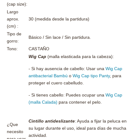
(cap size):
Largo
aprox.
30 (medida desde la partidura)
(cm) :
Tipo de
Básico / Sin lace / Sin partidura.
gorro:
Tono:
CASTAÑO
Wig Cap
(malla elasticada para la cabeza):
- Si hay ausencia de cabello: Usar una
Wig Cap
antibacterial Bambú
o
Wig Cap tipo Panty
, para
proteger el cuero cabelludo.
- Si tienes cabello: Puedes ocupar una
Wig Cap
(malla Calada)
para contener el pelo.
Cintillo antideslizante
: Ayuda a fijar la peluca en
¿Que
su lugar durante el uso, ideal para días de mucha
necesito
actividad.
para usar