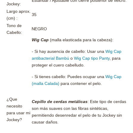
Estándar / Ajustable con cierre posterior de velcro.
Jockey:
Largo aprox.
35
(cm) :
Tono de
NEGRO
Cabello:
Wig Cap
(malla elasticada para la cabeza):
- Si hay ausencia de cabello: Usar una
Wig Cap
antibacterial Bambú
o
Wig Cap tipo Panty
, para
proteger el cuero cabelludo.
- Si tienes cabello: Puedes ocupar una
Wig Cap
(malla Calada)
para contener el pelo.
¿Que
Cepillo de cerdas metálicas
: Este tipo de cerdas
necesito
son más suaves con las fibras sintéticas,
para usar mi
permitiendo desenredar el pelo de tu Jockey sin
Jockey?
causar daños.